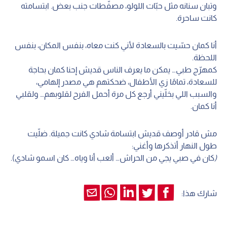
وتبان سنانه مثل حبّات اللولو، مصفّطات جنب بعض. ابتسامته
كانت ساحرة.
أنا كمان حسّيت بالسعادة لأني كنت معاه، بنفس المكان، بنفس
اللحظة.
كمهرّج طبي… يمكن ما يعرف الناس قديش إحنا كمان بحاجة
للسعادة، تمامًا زي الأطفال، ضحكتهم هي مصدر إلهامي،
والسبب اللي بخلّيني أرجع كل مرة أحمل الفرح لقلوبهم… ولقلبي
أنا كمان.
مش قادر أوصف قديش ابتسامة شادي كانت جميلة. ضلّيت
طول النهار أتذكرها وأغني:
(
كان في صبي يجي من الحراش… ألعب أنا وياه… كان اسمو شادي).
شارك هذا: