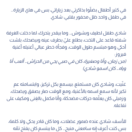
في كتير أطفال بضلّوا بذاكرتي بعد زياراتي، بس في هاي الزيارة…
في طفل واحد ظل محفور بقلبي: شادي.
شادي طفل لطيف وبشوش… وما بيقدر يتحرك، لما دخلت الغرفة
شفته قاعد على التخت، بطلع عليّ بطرف عينه وبيضحك، بلشت
أحكي وهو مبتسم طول الوقت، وفجأة خطر عبالي أغنيله أغنية
فيروز:
(من زمان، وأنا وصغيرة، كان في صبي يجي من الحراش… ألعب أنا
وياه… كان اسمو شادي)
غنّيت، وشادي كان مستمتع، بيسمع بكل تركيز، وابتسامته عم
تكبر لأنه سمع اسمه بالأغنية، ومع الوقت صار يصفق ويضحك،
وزميلي كان يعلّمه حركات مضحكة، وأنا مكمل بالغِنى ومكيف على
تفاعله.
للأسف، شادي عنده ضمور عضلات، وما كان قادر يحكي ولا كلمة،
بس كنت أعرف إنه سامعني منيح… كل ما يبتسم كان يفتح تمّه