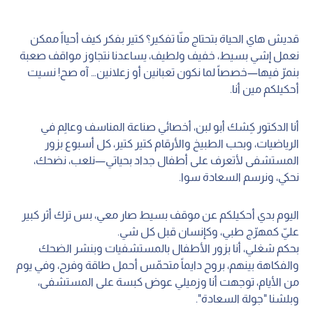
قديش هاي الحياة بتحتاج منّا تفكير؟ كتير بفكر كيف أحيااً ممكن
نعمل إشي بسيط، خفيف ولطيف، يساعدنا نتجاوز مواقف صعبة
بنمرّ فيها—خصصاً لما نكون تعبانين أو زعلانين… آه صح! نسيت
أحكيلكم مين أنا.
أنا الدكتور كِشك أبو لبن، أخصائي صناعة المناسف وعالِم في
الرياضيات، وبحب الطبيخ والأرقام كتير كتير، كل أسبوع بزور
المستشفى لأتعرف على أطفال جداد بحياتي—نلعب، نضحك،
نحكي، ونرسم السعادة سوا.
اليوم بدي أحكيلكم عن موقف بسيط صار معي، بس ترك أثر كبير
عليّ كمهرّج طبي، وكإنسان قبل كل شي.
بحكم شغلي، أنا بزور الأطفال بالمستشفيات وبنشر الضحك
والفكاهة بينهم، بروح دايماً متحمّس أحمل طاقة وفرح، وفي يوم
من الأيام، توجهت أنا وزميلي عوض كبسة على المستشفى،
وبلشنا "جولة السعادة".