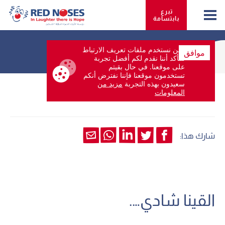
تبرع 
بابتسامة
نحن نستخدم ملفات تعريف الارتباط
موافق
لنتأكد أننا نقدم لكم أفضل تجربة
على موقعنا. في حال بقيتم
تستخدمون موقعنا فإننا نفترض أنكم
سعيدون بهذه التجربة
مزيد من
المعلومات
02.ديسمبر 2025
شارك هذا:
القينا شادي….