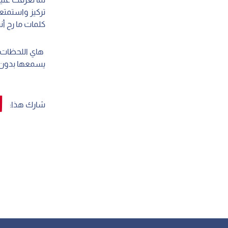
تركيز واستمتع
كلمات ما رح أن
هاي اللحظات غ
يسمعها بدون م
شارك هذا: