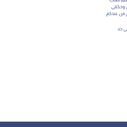
ي وحكتلي
ح من عندكم.
ى حد