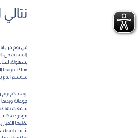
نتالي 
في يوم من ايا
بسهولة، لسانه
هيك عيونها الي
سمسم ابدع بالأ
وبعد كم يوم وص
جوعانة وبدها ت
سمعت بهالاشي
موجودة، كانت 
لقلبها التعبان
شفت امها حكتل
لما تعرفت علين