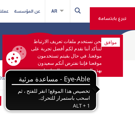
AR
عن المؤسسة
عملنا
تبرع بابتسامة
نحن نستخدم ملفات تعريف الارتباط
موافق
لنتأكد أننا نقدم لكم أفضل تجربة على
موقعنا. في حال بقيتم تستخدمون
موقعنا فإننا نفترض أنكم سعيدون
بهذه التجربة
مزيد من المعلومات
02.ديسمبر 2025
شارك هذا: