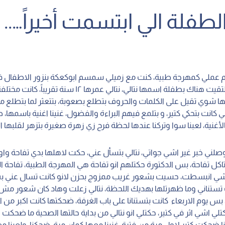
الطفلة الي ابتسمت أخيراً…..
م عملي كمهرجة طبية، كنت مع زميلي سمسم ابوكعكة بنزور الاطفال 
المستشفى، التقيت هناك بطفلة اسمها نتالي، نتالي عمرها ١٢ سنة تقري
ا شوي تقيل على الكلمات والحروف بتطلع بصعوبة، بتتعثر لما بتطلع من
 كانت بتحكي كتير، و بتلمع فيهم البراءة والفضول، غنينا اغنية باسمها، 
غنية، لعبنا سوا وتركنا عندها لحظة فرح زي زهرة صغيرة بتزهر لقلبها ال
لني خبر غير اشي جواتي، نتالي بتسأل عني، حكت لاهلها بدي تفاحة واول
اكل تفاحة، بس الدكتورة حكتلهم انو تفاحة هي المهرجة الطبية، تفاحة الل
 انبسطت، حسيت بشعور غريب ممزوج بحزن لانو كانت تسال عني ب
تستناني وما ظهرتلها بهديك اللحظة، نتالي زعلت وهاد كان شعور م
، بس يوم الاربعاء كانت بتستنانا على باب الغرفة، ضحكتها كانت اكبر من ال
ي اشي اثر في كتير، حكتلي انو نتالي من بداية حالتها الصحية ما ضحكت 
ا ضحكت كتير لاول مرة من فترة، غنينا معها كمان مرة، ضحكنا، ولعبنا م