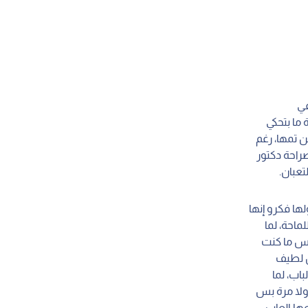
في
باً، كانت مختلفة ما بتحكي
 تمها، رغم
صراحة دكتور
تعبان.
ها فكرو إنها
ماحة، لما
س ما كنت
ش لطيف
باب، لما
ولا مرة بس
عها العاب