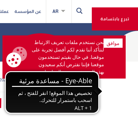
AR
عن المؤسسة
عملنا
تبرع بابتسامة
نحن نستخدم ملفات تعريف الارتباط
موافق
لنتأكد أننا نقدم لكم أفضل تجربة على
موقعنا. في حال بقيتم تستخدمون
موقعنا فإننا نفترض أنكم سعيدون
بهذه التجربة
مزيد من المعلومات
02.ديسمبر 2025
شارك هذا: