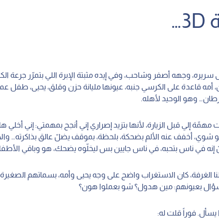
…
سريره، وجهه أصفر وشاحب، وفي إيده مثبتة الإبرة اللي بتمرّر جرعة الك
طان… وهو الوحيد لأهله.
مهمّة إلي قبل الزيارة، لأنها بتزيد إصراري إني أنجح بمهمتي: إني أخلي 
 شوي، أخفف عنه الألم بضحكة، بلحظة، بموقف يضلّ عالق بذاكرته… وال
إنه في ناس بتحبه، في ناس جايين بس ليخلّوه يضحك، هو وباقي الأطفا
نا الغرفة، كان الاستغراب واضح على وجه يحيى وأمه، بسماتهم الصغير
ال بعيونهم: مين هدول؟ شو بعملوا هون؟
يسأل. فوراً قلت له: