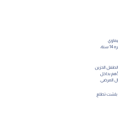
يماوي
لجسمه التعبان، أمه قاعدة على الكرسي جنبه، عيونها مليانة حزن وقلق، يحيى، طفل عمره 14 سنة،
هالطفل الحزين
أهم بداخل
ل المرضى.
ة بلشت تطلع