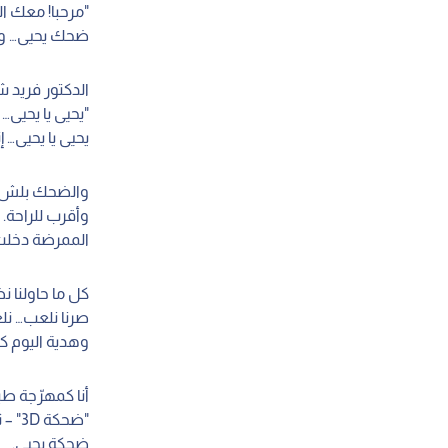
"مرحبا! معك ال
ضحك يحيى… وب
الدكتور فريد 
"يحيى يا يحيى…
يحيى يا يحيى… إ
والضحك بلش ي
وأقرب للراحة.
الممرضة دخلت
كل ما حاولنا ن
صرنا نلعب… ن
وهدية اليوم ك
أنا كمهرّجة طب
"ضحكة 3D" – ثلاثية الأبعاد.
ضحكة يحيى.