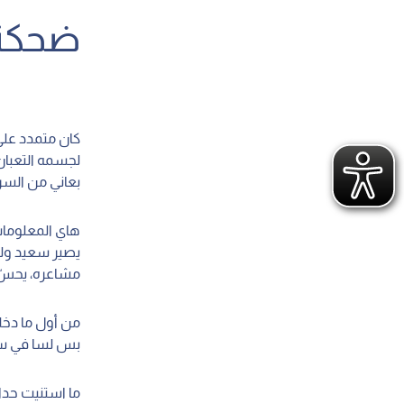
ضحكة 3D
كان متمدد على 
بعاني من السر
هاي المعلومات 
يصير سعيد ولو
مشاعره، يحسّ 
من أول ما دخل
بس لسا في سؤ
ما استنيت حدا 