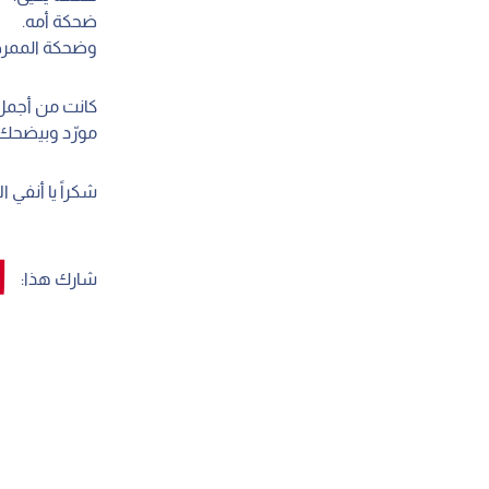
ضحكة أمه.
وضحكة الممرض
كانت من أجمل 
مورّد وبيضحك ل
شكراً يا أنفي 
شارك هذا: