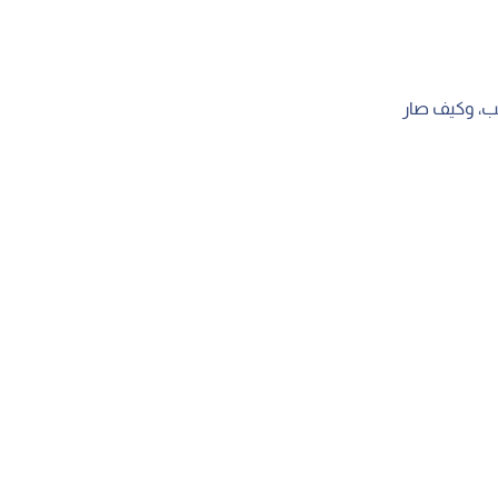
حب، وكيف صار