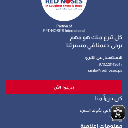
Partner of
RED NOSES International
كل تبرع منك هو مهم
يرجى دعمنا في مسيرتنا
للاستفسار عن التبرع:
+97022814564
smile@rednoses.ps
تبرعوا الآن
كن جزءاً منا
كُن فناناً في الأنوف الحمراء
تبرع الآن
برامجنا
معلومات إعلامية