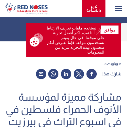
تبرع 
بابتسامة
نحن نستخدم ملفات تعريف الارتباط
موافق
لنتأكد أننا نقدم لكم أفضل تجربة
على موقعنا. في حال بقيتم
تستخدمون موقعنا فإننا نفترض أنكم
Back
سعيدون بهذه التجربة
مزيد من
المعلومات
13.يوليو 2023
شارك هذا:
مشاركة مميزة لمؤسسة
الأنوف الحمراء فلسطين في
في اسبوع التراث في بيرزيت