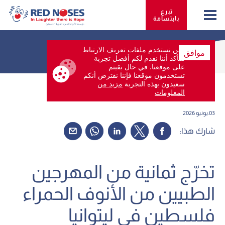
تبرع 
بابتسامة
نحن نستخدم ملفات تعريف الارتباط
موافق
لنتأكد أننا نقدم لكم أفضل تجربة
على موقعنا. في حال بقيتم
تستخدمون موقعنا فإننا نفترض أنكم
Back
سعيدون بهذه التجربة
مزيد من
المعلومات
03.يونيو 2026
شارك هذا:
تخرّج ثمانية من المهرجين
الطبيين من الأنوف الحمراء
فلسطين في ليتوانيا