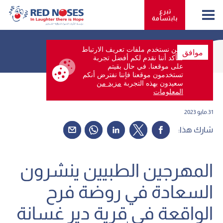
تبرع 
بابتسامة
نحن نستخدم ملفات تعريف الارتباط
موافق
لنتأكد أننا نقدم لكم أفضل تجربة
على موقعنا. في حال بقيتم
تستخدمون موقعنا فإننا نفترض أنكم
Back
سعيدون بهذه التجربة
مزيد من
المعلومات
31.مايو 2023
شارك هذا:
المهرجين الطبيين ينشرون
السعادة في روضة فرح
الواقعة في قرية دير غسانة