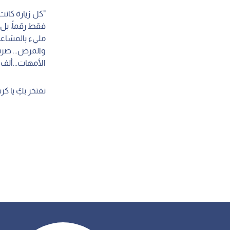
"كل زيارة كان
فقط رقماً، بل
مليء بالمشاعر
والمرض... صر
الأمهات...ألف
نفتخر بكِ يا كر