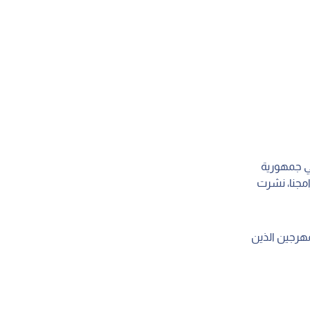
رح والإبداع في المخيم السنوي للأنوف الحمراء الدولية لعام 2025 في جمهورية
ا 1000 زيارة في مختلف برامجنا، نشرت
هرجين الذين