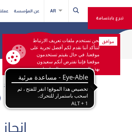
AR
عن المؤسسة
عملنا
تبرع بابتسامة
نحن نستخدم ملفات تعريف الارتباط
موافق
لنتأكد أننا نقدم لكم أفضل تجربة على
موقعنا. في حال بقيتم تستخدمون
موقعنا فإننا نفترض أنكم سعيدون
Back
بهذه التجربة
مزيد من المعلومات
09.يونيو 2025
شارك هذا:
إنجاز