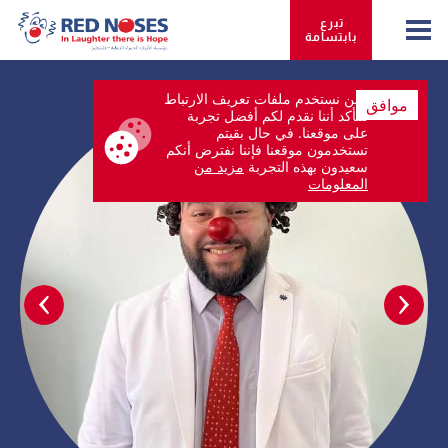
تبرع 
بابتسامة
نحن نستخدم ملفات تعريف الارتباط
موافق
لنتأكد أننا نقدم لكم أفضل تجربة
على موقعنا. في حال بقيتم
تستخدمون موقعنا فإننا نفترض أنكم
سعيدون بهذه التجربة
مزيد من
المعلومات