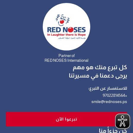
Partner of
RED NOSES International
كل تبرع منك هو مهم
يرجى دعمنا في مسيرتنا
للاستفسار عن التبرع:
+97022814564
smile@rednoses.ps
تبرعوا الآن
كن جزءاً منا